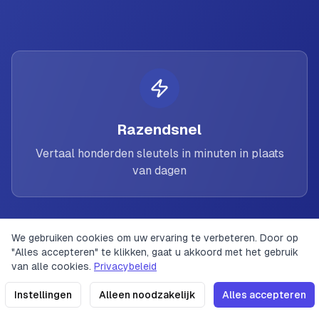
Razendsnel
Vertaal honderden sleutels in minuten in plaats
van dagen
We gebruiken cookies om uw ervaring te verbeteren. Door op
"Alles accepteren" te klikken, gaat u akkoord met het gebruik
Prijzen
Privacybeleid
Servicevoorwaarden
Contact
van alle cookies.
Privacybeleid
2023 LinguaFlow. Alle rechten
Versie: v0.1.17
(
21. 06. 2026
Instellingen
Alleen noodzakelijk
Alles accepteren
100+ Talen
voorbehouden.
21:58
)