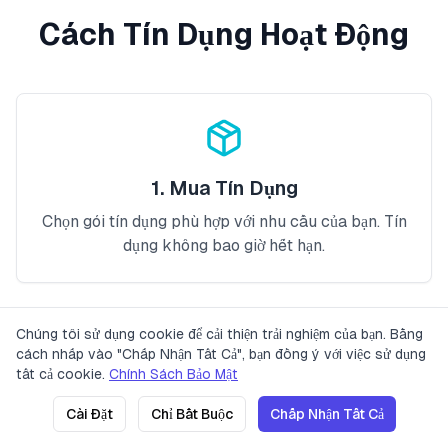
Cách Tín Dụng Hoạt Động
1. Mua Tín Dụng
Chọn gói tín dụng phù hợp với nhu cầu của bạn. Tín
dụng không bao giờ hết hạn.
Chúng tôi sử dụng cookie để cải thiện trải nghiệm của bạn. Bằng
cách nhấp vào "Chấp Nhận Tất Cả", bạn đồng ý với việc sử dụng
Bảng Giá
Chính Sách Bảo Mật
Điều Khoản Dịch Vụ
Liên Hệ
tất cả cookie.
Chính Sách Bảo Mật
2. Dịch Khóa
2023 LinguaFlow. Đã đăng ký bản
Phiên bản: v0.1.17
(
21. 06. 2026
Cài Đặt
Chỉ Bắt Buộc
Chấp Nhận Tất Cả
quyền.
21:58
)
1 tín dụng được sử dụng cho mỗi khóa duy nhất