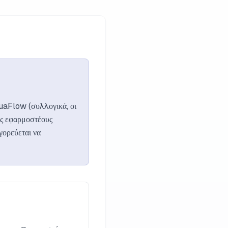
guaFlow (συλλογικά, οι
υς εφαρμοστέους
γορεύεται να