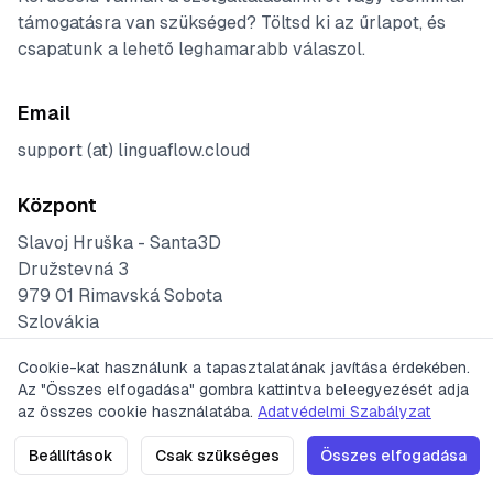
támogatásra van szükséged? Töltsd ki az űrlapot, és
csapatunk a lehető leghamarabb válaszol.
Email
support (at) linguaflow.cloud
Központ
Slavoj Hruška - Santa3D
Družstevná 3
979 01 Rimavská Sobota
Szlovákia
Cookie-kat használunk a tapasztalatának javítása érdekében.
Irodai Órák
Az "Összes elfogadása" gombra kattintva beleegyezését adja
Árazás
Adatvédelmi Irányelvek
Szolgáltatási Feltételek
Kapcsolat
az összes cookie használatába.
Adatvédelmi Szabályzat
Hétfő - Péntek: 9:00 - 16:00 (CET)
Szombat & Vasárnap: Zárva
2023 LinguaFlow. Minden jog
Verzió: v0.1.17
(
21. 06. 2026
Beállítások
Csak szükséges
Összes elfogadása
fenntartva.
21:58
)