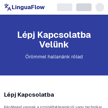
LinguaFlow
Lépj Kapcsolatba
Velünk
Örömmel hallanánk rólad
Lépj Kapcsolatba
Kérdéseid vannak a szolgáltatásainkról vagy technikai