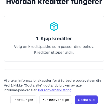
Hvordan kreditter fungerer
1. Kjøp kreditter
Velg en kredittpakke som passer dine behov.
Kreditter utløper aldri.
Vi bruker informasjonskapsler for å forbedre opplevelsen din.
Ved å klikke "Godta alle" godtar du bruken av alle
Priser
Personvernerklæring
Vilkår for bruk
Kontakt
informasjonskapsler.
Personvernerklæring
2. Oversett nøkler
2023 LinguaFlow. Alle rettigheter
Versjon: v0.1.17
(
21. 06. 2026
1 kreditt brukes for hver unik nøkkel oversatt til
Innstillinger
Kun nødvendige
Godta alle
reservert.
21:58
)
ett språk.