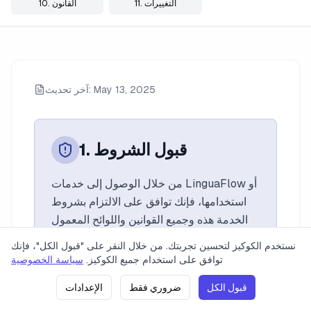
11. التغييرات
10. القانون
آخر تحديث: May 13, 2025
1. قبول الشروط
من خلال الوصول إلى خدمات LinguaFlow أو
استخدامها، فإنك توافق على الالتزام بشروط
الخدمة هذه وجميع القوانين واللوائح المعمول
بها. إذا كنت لا توافق على أي من هذه الشروط،
نستخدم الكوكيز لتحسين تجربتك. من خلال النقر على "قبول الكل"، فإنك
يُمنع عليك استخدام أو الوصول إلى الخدمات.
اتصل بنا
شروط الخدمة
سياسة الخصوصية
التسعير
توافق على استخدام جميع الكوكيز.
سياسة الخصوصية
قبول الكل
ضروري فقط
الإعدادات
)
21. 06. 2026 21:58
(
الإصدار: v0.1.17
2023 LinguaFlow. جميع الحقوق محفوظة.