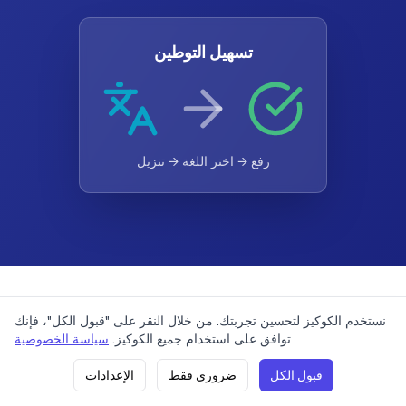
تسهيل التوطين
رفع → اختر اللغة → تنزيل
نستخدم الكوكيز لتحسين تجربتك. من خلال النقر على "قبول الكل"، فإنك
تنسيقات الملفات المدعومة
اتصل بنا
شروط الخدمة
سياسة الخصوصية
التسعير
توافق على استخدام جميع الكوكيز.
سياسة الخصوصية
قبول الكل
ضروري فقط
الإعدادات
انقر على أي تنسيق لرؤية أمثلة ومعرفة المزيد عن
)
21. 06. 2026 21:58
(
الإصدار: v0.1.17
2023 LinguaFlow. جميع الحقوق محفوظة.