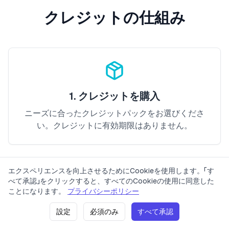
クレジットの仕組み
1. クレジットを購入
ニーズに合ったクレジットパックをお選びくださ
い。クレジットに有効期限はありません。
エクスペリエンスを向上させるためにCookieを使用します。「す
べて承認」をクリックすると、すべてのCookieの使用に同意した
価格
プライバシーポリシー
利用規約
お問い合わせ
ことになります。
プライバシーポリシー
2. キーを翻訳
設定
必須のみ
すべて承認
2023 LinguaFlow. 全著作権所有。
バージョン: v0.1.17
(
21. 06. 2026 21:58
)
1つの言語に翻訳された一意のキーごとに1クレジッ