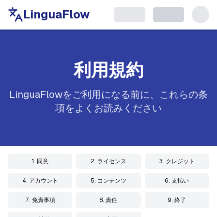
LinguaFlow
利用規約
LinguaFlowをご利用になる前に、これらの条
項をよくお読みください
1. 同意
2. ライセンス
3. クレジット
4. アカウント
5. コンテンツ
6. 支払い
7. 免責事項
8. 責任
9. 終了