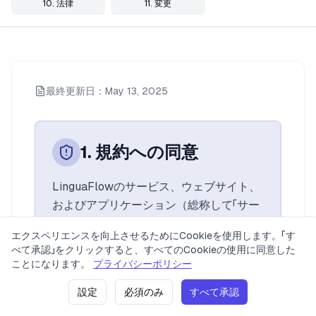
10. 法律
11. 変更
最終更新日：May 13, 2025
1. 規約への同意
LinguaFlowのサービス、ウェブサイト、
およびアプリケーション（総称して「サー
ビス」）にアクセスまたは使用することに
エクスペリエンスを向上させるためにCookieを使用します。「す
より、お客様は本利用規約および適用さ
べて承認」をクリックすると、すべてのCookieの使用に同意した
れるすべての法律および規制に拘束され
価格
プライバシーポリシー
利用規約
お問い合わせ
ことになります。
プライバシーポリシー
ることに同意するものとします。これら
設定
必須のみ
すべて承認
の条項のいずれかに同意しない場合は、
2023 LinguaFlow. 全著作権所有。
バージョン: v0.1.17
(
21. 06. 2026 21:58
)
本サービスの使用またはアクセスが禁止