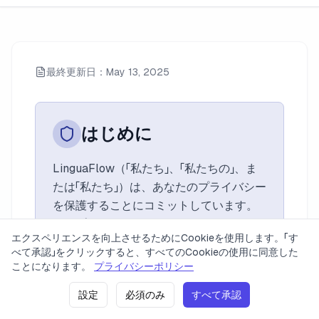
最終更新日：May 13, 2025
はじめに
LinguaFlow（「私たち」、「私たちの」、ま
たは「私たち」）は、あなたのプライバシー
を保護することにコミットしています。
このプライバシーポリシーは、私たちの
エクスペリエンスを向上させるためにCookieを使用します。「す
ウェブサイト、サービス、およびアプリ
べて承認」をクリックすると、すべてのCookieの使用に同意した
ケーション（総称して「サービス」）を使用
価格
プライバシーポリシー
利用規約
お問い合わせ
ことになります。
プライバシーポリシー
する際に、あなたに関する情報をどのよ
設定
必須のみ
すべて承認
うに収集、使用、共有するかを説明しま
2023 LinguaFlow. 全著作権所有。
バージョン: v0.1.17
(
21. 06. 2026 21:58
)
す。