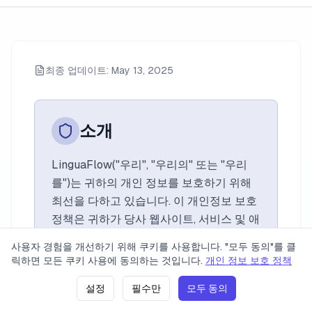
최종 업데이트: May 13, 2025
소개
LinguaFlow("우리", "우리의" 또는 "우리
를")는 귀하의 개인 정보를 보호하기 위해
최선을 다하고 있습니다. 이 개인정보 보호
정책은 귀하가 당사 웹사이트, 서비스 및 애
플리케이션(총칭하여 "서비스")을 사용할
사용자 경험을 개선하기 위해 쿠키를 사용합니다. "모두 동의"를 클
때 귀하에 대한 정보를 수집, 사용 및 공유
가격
개인 정보 정책
서비스 약관
문의하기
릭하면 모든 쿠키 사용에 동의하는 것입니다.
개인 정보 보호 정책
하는 방법을 설명합니다.
설정
필수만
모두 동의
2023 LinguaFlow. 모든 권리 보유.
버전: v0.1.17
(
21. 06. 2026 21:58
)
당사 서비스를 사용함으로써 귀하는 이 정